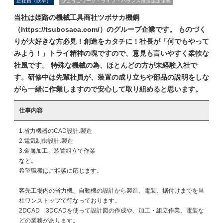
正社員（既卒）
ひょうごワーク・ライフ・バランス推進認定企業
当社は姫路の機械工具商社ツボサカ機鋼
（https://tsubosaca.com/）のグループ企業です。 ものづく
りが大好きな方必見！創造をカタチに！社長が「何でもやって
みよう！」トライ精神の塊ですので、意見も言いやすく柔軟な
社風です。 特殊な機械の為、ほとんどの方が未経験入社で
す。研修中は先輩社員が、装置の成り立ちや部品の説明をしな
がら一緒に作業しますので安心して取り組めると思います。
仕事内容
1.省力機器のCAD設計.製造

2.電気制御設計.製造

3.金属加工、装置組立て作業

など。

希望職種はご相談に応じます。

客先工場内の省力機、自動機の設計から製造、電装、据付けまでを当
社ワンストップで行なっております。

2DCAD　3DCADを使って設計図の作成や、加工・組立作業、電装な
どの業務があります。
