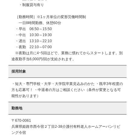
　　・制服貸与有り

　［勤務時間］※1ヶ月単位の変形労働時間制

　　一日8時間勤務、休憩60分

　・早出　06:50～15:50

　・中出　10:30～19:30

　・遅出　13:10～22:10

　・夜勤　22:10～07:00

　※夜勤は月に4~5回ほどで、業務に慣れてからスタートします。別
採用対象
・短大・専門学校・大学・大学院卒業見込みのかた ・既卒3年程度の
方も応募可！ ・中退者の方はご相談ください（条件が変更となる可
能性があります）
勤務地
〒670-0061
兵庫県姫路市西今宿２丁目2-38介護付有料老人ホームアーバンリビ
ング今宿