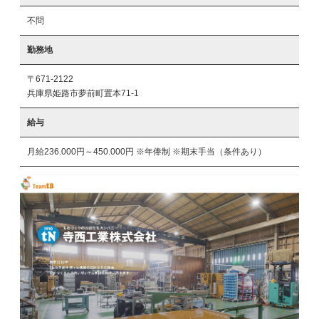
不問
勤務地
〒671-2122
兵庫県姫路市夢前町置本71-1
給与
月給236.000円～450.000円 ※年俸制 ※期末手当（条件あり）