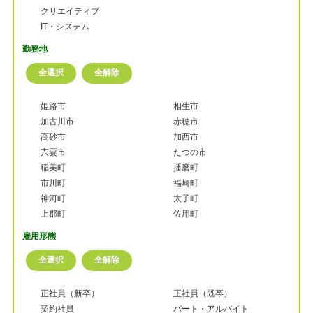
クリエイティブ
IT・システム
勤務地
姫路市
相生市
加古川市
赤穂市
高砂市
加西市
宍粟市
たつの市
稲美町
播磨町
市川町
福崎町
神河町
太子町
上郡町
佐用町
雇用形態
正社員（新卒）
正社員（既卒）
契約社員
パート・アルバイト