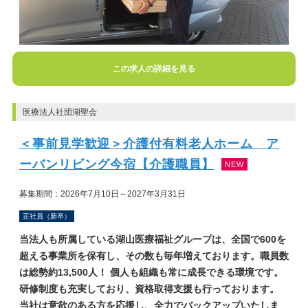
この求人の詳細を見る
医療法人社団湖聖会
＜事前見学歓迎＞介護付有料老人ホーム ア
ーバンリビング今宿【介護職員】
NEW
募集期間：2026年7月10日～2027年3月31日
正社員（新卒）
当法人も所属している湖山医療福祉グループは、全国で600を
超える事業所を保有し、その数も毎年増えております。職員数
は総勢約13,500人！ 個人も組織も常に成長できる環境です。
研修制度も充実しており、資格取得支援も行っております。
当社は意欲のある方を応援し、全力でバックアップいたしま