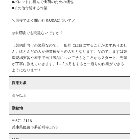
■パレットに積んで出荷のための梱包

■その他付随する作業

＼面接でよく聞かれるQ&Aについて／

◎未経験でも問題ないですか？

→製鋼所向けの製品なので、一般的には目にすることがまずありませ
ん。ほとんどの人が他業種からの入社となります。なので、まずは製
造現場実習や座学で当社製品について学ぶところからスタート。先輩
が丁寧に教えていきます。1～2ヵ月もすると一通りの作業ができる
ようになります！
採用対象
高卒以上
勤務地
〒671-2116
兵庫県姫路市夢前町寺1395