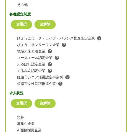
その他
各種認定制度
ひょうごワーク・ライフ・バランス推進認定企業
?
ひょうごオンリーワン企業
?
地域未来牽引企業
?
ユースエール認定企業
?
えるぼし認定企業
?
くるみん認定企業
?
姫路市シニア活躍認定事業所
?
姫路市女性活躍推進企業
?
求人状況
急募
募集中企業
AI面接採用企業