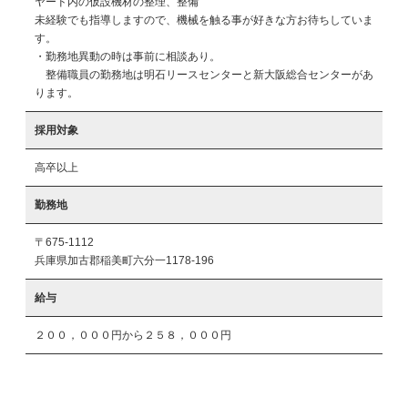
ヤード内の仮設機材の整理、整備

未経験でも指導しますので、機械を触る事が好きな方お待ちしていま
す。

・勤務地異動の時は事前に相談あり。

　整備職員の勤務地は明石リースセンターと新大阪総合センターがあ
ります。
採用対象
高卒以上
勤務地
〒675-1112
兵庫県加古郡稲美町六分一1178-196
給与
２００，０００円から２５８，０００円