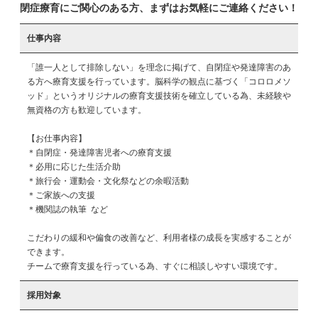
閉症療育にご関心のある方、まずはお気軽にご連絡ください！
仕事内容
「誰一人として排除しない」を理念に掲げて、自閉症や発達障害のあ
る方へ療育支援を行っています。脳科学の観点に基づく「コロロメソ
ッド」というオリジナルの療育支援技術を確立している為、未経験や
無資格の方も歓迎しています。

【お仕事内容】

＊自閉症・発達障害児者への療育支援

＊必用に応じた生活介助

＊旅行会・運動会・文化祭などの余暇活動

＊ご家族への支援

＊機関誌の執筆 など

こだわりの緩和や偏食の改善など、利用者様の成長を実感することが
できます。

チームで療育支援を行っている為、すぐに相談しやすい環境です。
採用対象