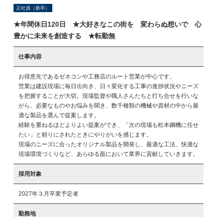
正社員（新卒）
★年間休日120日 ★大好きなこの街を 変わらぬ想いで 心
豊かに未来を創造する ★転勤無
仕事内容
お得意先であるゼネコンや工務店のルート営業が中心です。

営業は建設現場に毎日出向き、日々変化する工事の進捗状況やニーズ
を把握することが大切。現場監督や職人さんたちと打ち合せを行いな
がら、必要なものやお悩みを聞き、数千種類の機械や資材の中から最
適な製品を選んで提案します。

経験を重ねるほどよりよい提案ができ、「次の現場も松本鋼機に任せ
たい」と頼りにされたときにやりがいを感じます。

現場のニーズに合ったオリジナル製品を開発し、最適な工法、快適な
現場環境づくりなど、あらゆる面において業界に貢献していきます。
採用対象
2027年３月卒業予定者
勤務地