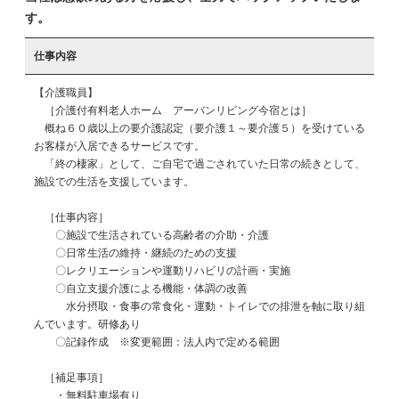
す。
仕事内容
【介護職員】

　［介護付有料老人ホーム　アーバンリビング今宿とは］

　概ね６０歳以上の要介護認定（要介護１～要介護５）を受けている
お客様が入居できるサービスです。

　「終の棲家」として、ご自宅で過ごされていた日常の続きとして、
施設での生活を支援しています。

　［仕事内容］

　　〇施設で生活されている高齢者の介助・介護

　　〇日常生活の維持・継続のための支援

　　〇レクリエーションや運動リハビリの計画・実施

　　〇自立支援介護による機能・体調の改善

　　　水分摂取・食事の常食化・運動・トイレでの排泄を軸に取り組
んでいます。研修あり

　　〇記録作成　※変更範囲：法人内で定める範囲

　［補足事項］

　　・無料駐車場有り
