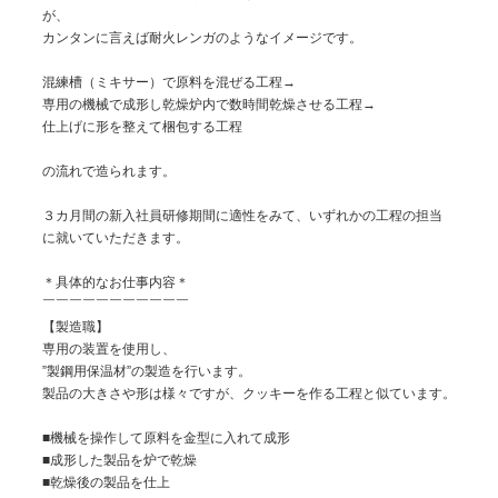
が、

カンタンに言えば耐火レンガのようなイメージです。

混練槽（ミキサー）で原料を混ぜる工程→

専用の機械で成形し乾燥炉内で数時間乾燥させる工程→

仕上げに形を整えて梱包する工程

の流れで造られます。

３カ月間の新入社員研修期間に適性をみて、いずれかの工程の担当

に就いていただきます。

＊具体的なお仕事内容＊

￣￣￣￣￣￣￣￣￣￣￣

【製造職】

専用の装置を使用し、

”製鋼用保温材”の製造を行います。

製品の大きさや形は様々ですが、クッキーを作る工程と似ています。

■機械を操作して原料を金型に入れて成形

■成形した製品を炉で乾燥

■乾燥後の製品を仕上
