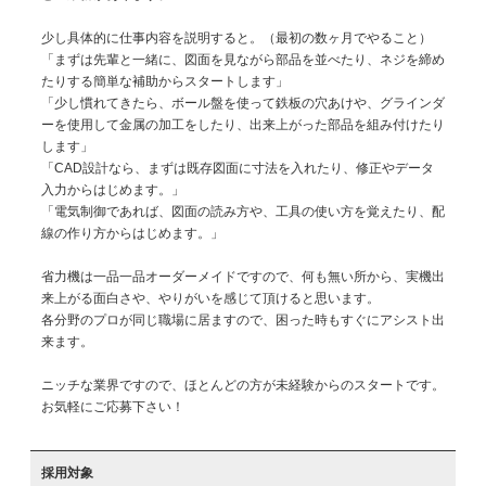
少し具体的に仕事内容を説明すると。（最初の数ヶ月でやること）

「まずは先輩と一緒に、図面を見ながら部品を並べたり、ネジを締め
たりする簡単な補助からスタートします」

「少し慣れてきたら、ボール盤を使って鉄板の穴あけや、グラインダ
ーを使用して金属の加工をしたり、出来上がった部品を組み付けたり
します」

「CAD設計なら、まずは既存図面に寸法を入れたり、修正やデータ
入力からはじめます。」

「電気制御であれば、図面の読み方や、工具の使い方を覚えたり、配
線の作り方からはじめます。」

省力機は一品一品オーダーメイドですので、何も無い所から、実機出
来上がる面白さや、やりがいを感じて頂けると思います。

各分野のプロが同じ職場に居ますので、困った時もすぐにアシスト出
来ます。

ニッチな業界ですので、ほとんどの方が未経験からのスタートです。

お気軽にご応募下さい！

採用対象