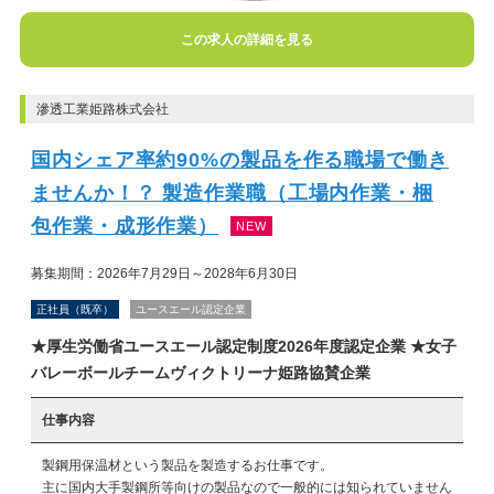
この求人の詳細を見る
滲透工業姫路株式会社
国内シェア率約90%の製品を作る職場で働き
ませんか！？ 製造作業職（工場内作業・梱
包作業・成形作業）
NEW
募集期間：2026年7月29日～2028年6月30日
正社員（既卒）
ユースエール認定企業
★厚生労働省ユースエール認定制度2026年度認定企業 ★女子
バレーボールチームヴィクトリーナ姫路協賛企業
仕事内容
製鋼用保温材という製品を製造するお仕事です。

主に国内大手製鋼所等向けの製品なので一般的には知られていません