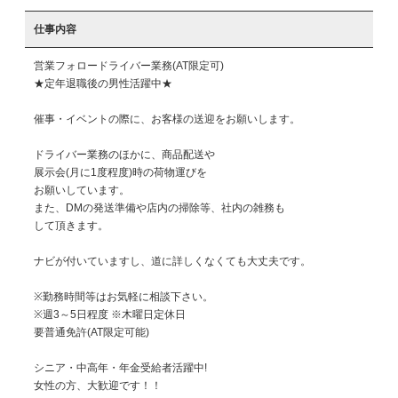
仕事内容
営業フォロードライバー業務(AT限定可)

★定年退職後の男性活躍中★

催事・イベントの際に、お客様の送迎をお願いします。

ドライバー業務のほかに、商品配送や

展示会(月に1度程度)時の荷物運びを

お願いしています。

また、DMの発送準備や店内の掃除等、社内の雑務も

して頂きます。

ナビが付いていますし、道に詳しくなくても大丈夫です。

※勤務時間等はお気軽に相談下さい。

※週3～5日程度 ※木曜日定休日

要普通免許(AT限定可能)

シニア・中高年・年金受給者活躍中!

女性の方、大歓迎です！！
