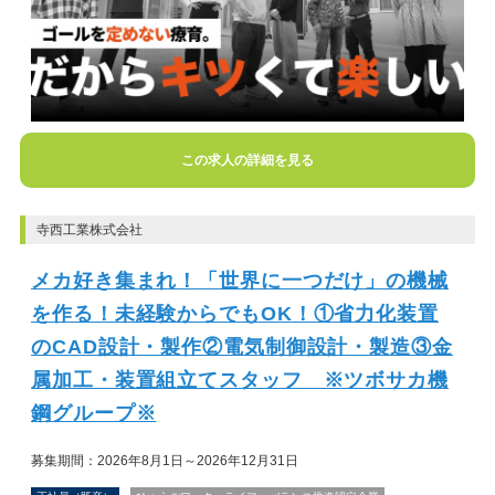
この求人の詳細を見る
寺西工業株式会社
メカ好き集まれ！「世界に一つだけ」の機械
を作る！未経験からでもOK！①省力化装置
のCAD設計・製作②電気制御設計・製造③金
属加工・装置組立てスタッフ ※ツボサカ機
鋼グループ※
募集期間：2026年8月1日～2026年12月31日