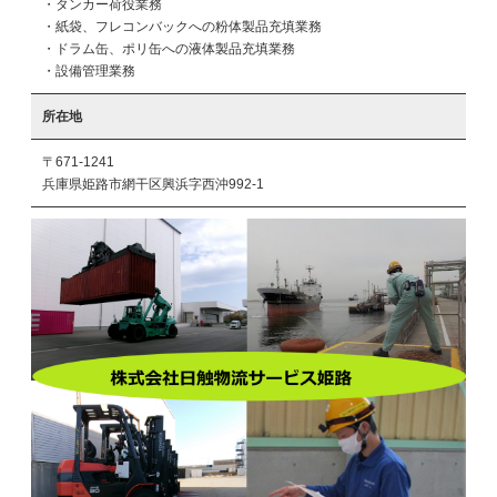
・タンカー荷役業務

・紙袋、フレコンバックへの粉体製品充填業務

・ドラム缶、ポリ缶への液体製品充填業務

・設備管理業務
所在地
〒671-1241
兵庫県姫路市網干区興浜字西沖992-1