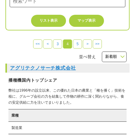
リスト表示
マップ表示
<<
<
3
4
5
>
>>
並べ替え
アグリテクノサーチ株式会社
播種機国内トップシェア
弊社は1996年の設立以来、この優れた日本の農業と「種を播く」技術を
核に、グループ会社の力を結集して作物の耕作に深く関わりながら、食
の安定供給に力を注いでまいりました。
業種
製造業