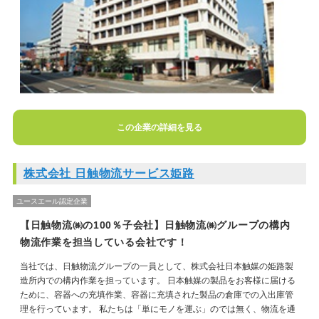
この企業の詳細を見る
株式会社 日触物流サービス姫路
ユースエール認定企業
【日触物流㈱の100％子会社】日触物流㈱グループの構内
物流作業を担当している会社です！
当社では、日触物流グループの一員として、株式会社日本触媒の姫路製
造所内での構内作業を担っています。 日本触媒の製品をお客様に届ける
ために、容器への充填作業、容器に充填された製品の倉庫での入出庫管
理を行っています。 私たちは「単にモノを運ぶ」のでは無く、物流を通