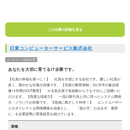
この企業の詳細を見る
日東コンピューターサービス株式会社
ユースエール認定企業
あなたを大切に育てるIT企業です。
【社員の幸福を第一に！】 社員を大切にする会社です。優しい社員が
多く、穏やかな社風が自慢です。 【充実の教育体制：3か月半の集合研
修+1年間のOJT教育】 やる気次第で未経験からでも十分にご活躍いた
だけます。 【高度な技術力】 一流の取引先と共に培ったシステム開発
力・ノウハウが自慢です。 【地域に根ざして46年！】 エンドユーザー
とのダイレクトな関係構築を信条とし、 「急がず、たゆまず、着実
に」を企業姿勢に堅実経営を続けています。
業種