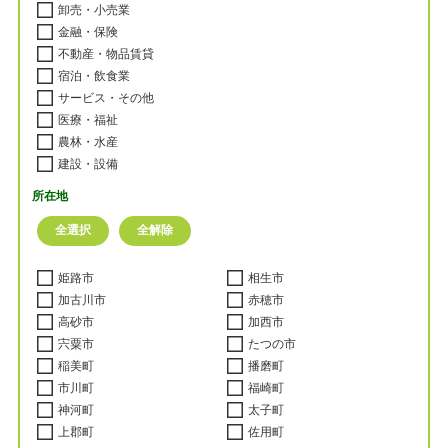
卸売・小売業
金融・保険
不動産・物品賃貸
宿泊・飲食業
サービス・その他
医療・福祉
農林・水産
建設・設備
所在地
姫路市
相生市
加古川市
赤穂市
高砂市
加西市
宍粟市
たつの市
稲美町
播磨町
市川町
福崎町
神河町
太子町
上郡町
佐用町