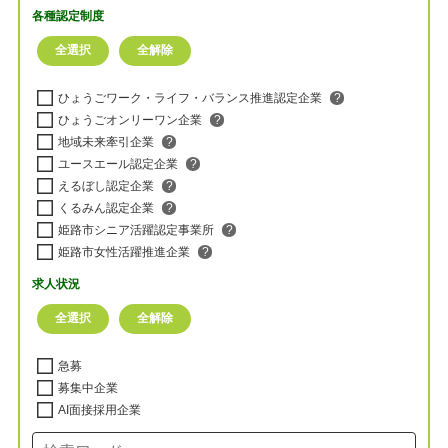
各種認定制度
ひょうごワーク・ライフ・バランス推進認定企業
?
ひょうごオンリーワン企業
?
地域未来牽引企業
?
ユースエール認定企業
?
えるぼし認定企業
?
くるみん認定企業
?
姫路市シニア活躍認定事業所
?
姫路市女性活躍推進企業
?
求人状況
急募
募集中企業
AI面接採用企業