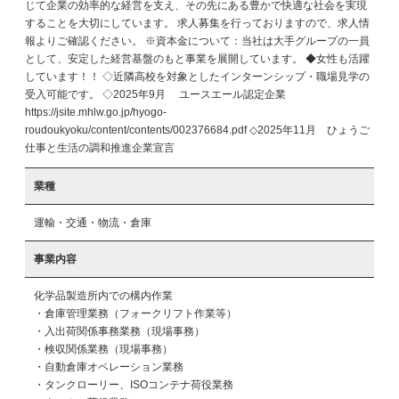
じて企業の効率的な経営を支え、その先にある豊かで快適な社会を実現
することを大切にしています。 求人募集を行っておりますので、求人情
報よりご確認ください。 ※資本金について：当社は大手グループの一員
として、安定した経営基盤のもと事業を展開しています。 ◆女性も活躍
しています！！ ◇近隣高校を対象としたインターンシップ・職場見学の
受入可能です。 ◇2025年9月 ユースエール認定企業
https://jsite.mhlw.go.jp/hyogo-
roudoukyoku/content/contents/002376684.pdf ◇2025年11月 ひょうご
仕事と生活の調和推進企業宣言
業種
運輸・交通・物流・倉庫
事業内容
化学品製造所内での構内作業

・倉庫管理業務（フォークリフト作業等）

・入出荷関係事務業務（現場事務）

・検収関係業務（現場事務）

・自動倉庫オペレーション業務

・タンクローリー、ISOコンテナ荷役業務
