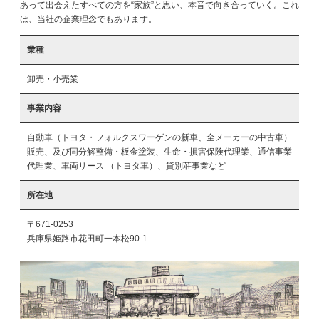
あって出会えたすべての方を“家族”と思い、本音で向き合っていく。これ
は、当社の企業理念でもあります。
業種
卸売・小売業
事業内容
自動車（トヨタ・フォルクスワーゲンの新車、全メーカーの中古車）
販売、及び同分解整備・板金塗装、生命・損害保険代理業、通信事業
代理業、車両リース （トヨタ車）、貸別荘事業など
所在地
〒671-0253
兵庫県姫路市花田町一本松90-1