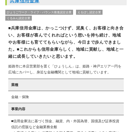
兵庫信用金庫
ひょうごワーク・ライフ・バランス推進認定企業
えるぼし認定企業
くるみん認定企業
■兵庫信用金庫は、かっこつけず、泥臭く、お客様と向き合
い、お客様が喜んでくれればという想いを持ち続け、地域
やお客様にも育ててもらいながら、今日まで歩んできまし
た。■これからも信用金庫らしく、地域に貢献し、地域と一
緒に成長していきたいと思います。
姫路市に本店営業部を置く「ひょうしん」は、姫路・神戸エリア一円を
広域にカバーし、身近な金融機関として地域に貢献しています。
業種
金融・保険
事業内容
■信用金庫法に基づく預金、融資、内・外国為替、国債及び証券投資
信託の窓販など金融業務全般
