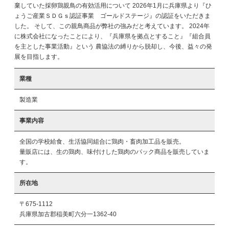
棄していた採卵鶏親鳥の有効活用について 2026年1月に兵庫県より『ひ
ょうご産業ＳＤＧｓ認証事業 ゴールドステージ』の認証をいただきま
した。 そして、この親鳥商品が弊社の強みだと考えています。 2024年
に株式会社になったことにより、『兵庫県を拠点とすること』『組合員
を主とした事業活動』という 農協法の縛りから脱却し、今後、益々の発
展を目指します。
業種
製造業
事業内容
全国の学校給食、生活協同組合に鶏肉・畜肉加工品を販売。

量販店には、生の鶏肉、味付けした鶏肉のパック商品を販売していま
所在地
〒675-1112
兵庫県加古郡稲美町六分一1362-40