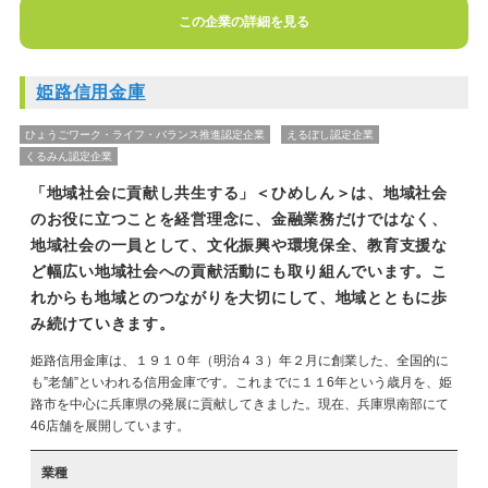
この企業の詳細を見る
姫路信用金庫
ひょうごワーク・ライフ・バランス推進認定企業
えるぼし認定企業
くるみん認定企業
「地域社会に貢献し共生する」＜ひめしん＞は、地域社会
のお役に立つことを経営理念に、金融業務だけではなく、
地域社会の一員として、文化振興や環境保全、教育支援な
ど幅広い地域社会への貢献活動にも取り組んでいます。こ
れからも地域とのつながりを大切にして、地域とともに歩
み続けていきます。
姫路信用金庫は、１９１０年（明治４３）年２月に創業した、全国的に
も”老舗”といわれる信用金庫です。これまでに１１6年という歳月を、姫
路市を中心に兵庫県の発展に貢献してきました。現在、兵庫県南部にて
46店舗を展開しています。
業種